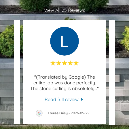
View All 25 Reviews
re
"(Translated by Google) The
"
y and
entire job was done perfectly.
Fanta
ly m
..."
The stone cutting is absolutely
..."
Adam,
Read full review
30
Louise Désy
-
2026-05-29